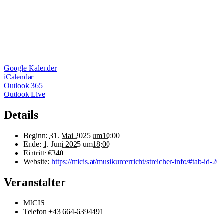
Google Kalender
iCalendar
Outlook 365
Outlook Live
Details
Beginn:
31. Mai 2025 um10:00
Ende:
1. Juni 2025 um18:00
Eintritt:
€340
Website:
https://micis.at/musikunterricht/streicher-info/#tab-id-2
Veranstalter
MICIS
Telefon
+43 664-6394491