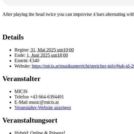
After playing the head twice you can improvise 4 bars alternating wit
Details
Beginn:
31. Mai 2025 um10:00
Ende:
1. Juni 2025 um18:00
Eintritt:
€340
Website:
https://micis.at/musikunterricht/streicher-info/#tab-id-2
Veranstalter
MICIS
Telefon
+43 664-6394491
E-Mail
music@micis.at
Veranstalter-Website anzeigen
Veranstaltungsort
Hybrid: Online & Präsenz!