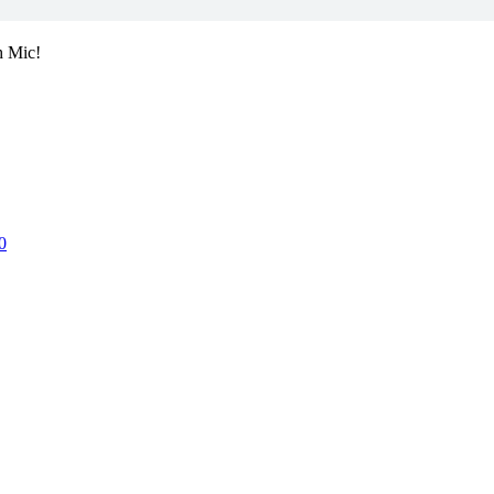
h Mic!
0