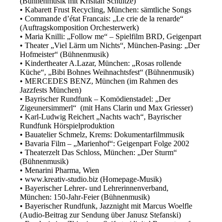
(Bühnenmusik mit Krisitan Schultze)
• Kabarett Frust Recycling, München: sämtliche Songs
• Commande d’état Francais: „Le crie de la renarde“
(Auftragskomposition Orchesterwerk)
• Maria Knilli: „Follow me“ – Spielfilm BRD, Geigenpart
• Theater „Viel Lärm um Nichts“, München-Pasing: „Der
Hofmeister“ (Bühnenmusik)
• Kindertheater A.Lazar, München: „Rosas rollende
Küche“, „Bibi Bohnes Weihnachtsfest“ (Bühnenmusik)
• MERCEDES BENZ, München (im Rahmen des
Jazzfests München)
• Bayrischer Rundfunk – Komödienstadel: „Der
Zigeunersimmerl“ (mit Hans Clarin und Max Griesser)
• Karl-Ludwig Reichert „Nachts wach“, Bayrischer
Rundfunk Hörspielproduktion
• Bauatelier Schmelz, Krems: Dokumentarfilmmusik
• Bavaria Film – „Marienhof“: Geigenpart Folge 2002
• Theaterzelt Das Schloss, München: „Der Sturm“
(Bühnenmusik)
• Menarini Pharma, Wien
• www.kreativ-studio.biz (Homepage-Musik)
• Bayerischer Lehrer- und Lehrerinnenverband,
München: 150-Jahr-Feier (Bühnenmusik)
• Bayerischer Rundfunk, Jazznight mit Marcus Woelfle
(Audio-Beitrag zur Sendung über Janusz Stefanski)