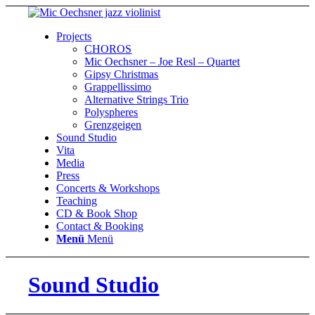
Projects
CHOROS
Mic Oechsner – Joe Resl – Quartet
Gipsy Christmas
Grappellissimo
Alternative Strings Trio
Polyspheres
Grenzgeigen
Sound Studio
Vita
Media
Press
Concerts & Workshops
Teaching
CD & Book Shop
Contact & Booking
Menü
Menü
Sound Studio