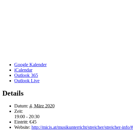
Google Kalender
iCalendar
Outlook 365
Outlook Live
Details
Datum:
4. März 2020
Zeit:
19:00 - 20:30
Eintritt:
€45
Website:
http://micis.at/musikunterricht/streicher/streicher-info/