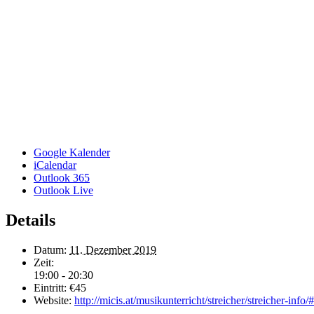
Google Kalender
iCalendar
Outlook 365
Outlook Live
Details
Datum:
11. Dezember 2019
Zeit:
19:00 - 20:30
Eintritt:
€45
Website:
http://micis.at/musikunterricht/streicher/streicher-info/