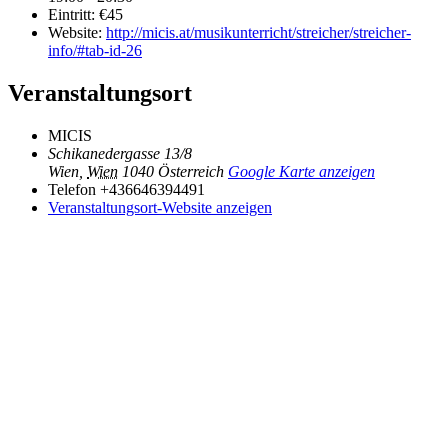
Eintritt:
€45
Website:
http://micis.at/musikunterricht/streicher/streicher-
info/#tab-id-26
Veranstaltungsort
MICIS
Schikanedergasse 13/8
Wien
,
Wien
1040
Österreich
Google Karte anzeigen
Telefon
+436646394491
Veranstaltungsort-Website anzeigen