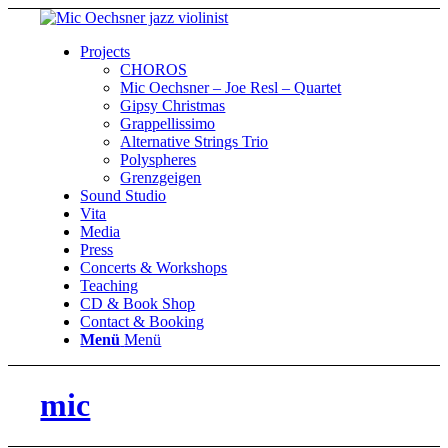
Projects
CHOROS
Mic Oechsner – Joe Resl – Quartet
Gipsy Christmas
Grappellissimo
Alternative Strings Trio
Polyspheres
Grenzgeigen
Sound Studio
Vita
Media
Press
Concerts & Workshops
Teaching
CD & Book Shop
Contact & Booking
Menü
Menü
mic