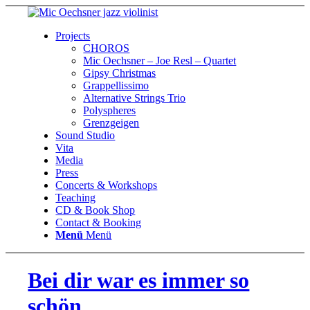
Projects
CHOROS
Mic Oechsner – Joe Resl – Quartet
Gipsy Christmas
Grappellissimo
Alternative Strings Trio
Polyspheres
Grenzgeigen
Sound Studio
Vita
Media
Press
Concerts & Workshops
Teaching
CD & Book Shop
Contact & Booking
Menü
Menü
Bei dir war es immer so
schön